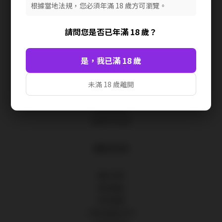
根據當地法規，您必須年滿 18 歲方可瀏覽。
商品分類
請問您是否已年滿 18 歲？
女性情趣用品
男性情趣用品
是，我已滿 18 歲
同志情趣用品
伴侶調情同樂
未滿 18 歲離開
保險套商品
潤滑液商品
全館所有商品
購物說明
關於我們
會員
權益
常見問題
付款及運送方式