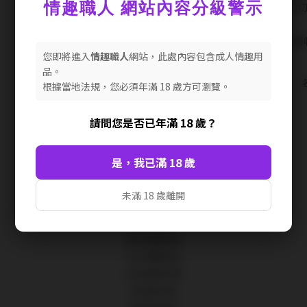
情趣職人 網站內容分級警示
2、擦拭時
1、本商品請
您即將進入
情趣職人
網站，此處內容包含成人情趣用
品。
根據當地法規，您必須年滿 18 歲方可瀏覽。
請問您是否已年滿 18 歲？
是，我已滿 18 歲
商品分類
未滿 18 歲離開
女性情趣用品
男性情趣用品
同志情趣用品
伴侶調情同樂
保險套商品