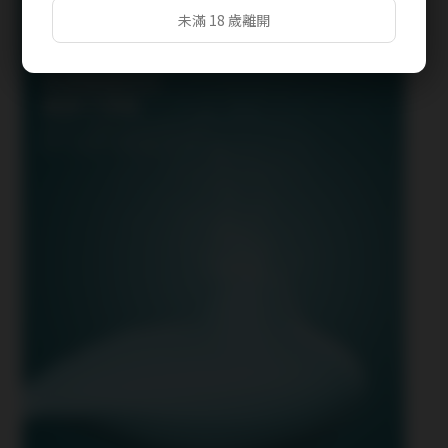
未滿 18 歲離開