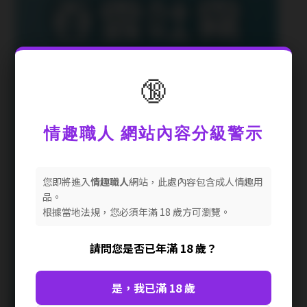
🔞
情趣職人 網站內容分級警示
您即將進入
情趣職人
網站，此處內容包含成人情趣用
品。
根據當地法規，您必須年滿 18 歲方可瀏覽。
請問您是否已年滿 18 歲？
是，我已滿 18 歲