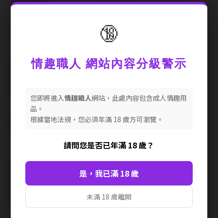
的快感世界！
【注意事項】
🔞
1、本商品僅供情侶間使用，使用前後請注意清潔衛生
2、請務必在安全、自願、愉悅的前提下謹慎使用
【清洗注意事項】
情趣職人 網站內容分級警示
1、本商品使用前以中性清潔劑擦拭，切勿以揮發性之清潔劑
擦拭
2、擦拭時切勿直接沖洗開關或電源之部位，以免發生短路而
無法使用
您即將進入
情趣職人
網站，此處內容包含成人情趣用
【收納注意事項】
品。
1、本商品請收納於陰涼之處所，避免陽光直接曝曬、高溫、
根據當地法規，您必須年滿 18 歲方可瀏覽。
潮濕之處所
2、用後請擦拭後再進行收納
請問您是否已年滿 18 歲？
產品名稱:Blush｜小藍棒｜震動按摩棒
是，我已滿 18 歲
產品顏色:藍色
產品材質: 鉑金固化矽膠+ABS
防水等級:IPX7防水
未滿 18 歲離開
充電方式:USB充電,適配多種設備