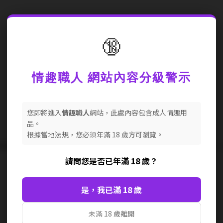
商品描述
🔞
情趣職人 網站內容分級警示
您即將進入
情趣職人
網站，此處內容包含成人情趣用
品。
根據當地法規，您必須年滿 18 歲方可瀏覽。
多頻律動設計，層層變化，帶來細膩而有節奏的放鬆體驗。
流暢；貼合式結構設計，提升使用時的包覆感，讓每一次律動都更均衡
5 頻舌舔模式，節奏細緻
請問您是否已年滿 18 歲？
5 頻伸縮設計，律動有層次
5 頻震動變化，自由切換
舌舔 × 伸縮雙功能結合
是，我已滿 18 歲
唇舌包覆式設計，提升貼合感
未滿 18 歲離開