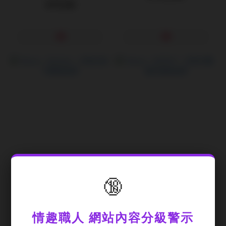
NT$180
Nexus｜Bolster｜充氣式前
Nexus｜BOOST｜充氣式雙
列腺後庭棒
重刺激後庭棒
🔞
NT$4,400
NT$4,580
情趣職人 網站內容分級警示